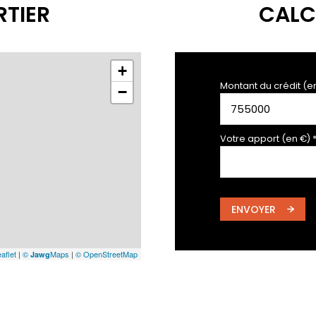
RTIER
CALC
+
Montant du crédit (e
−
Votre apport (en €) 
ENVOYER
aflet
|
©
Maps
|
© OpenStreetMap
Jawg