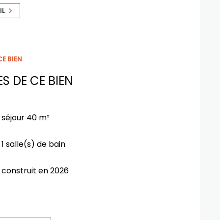
IL
E BIEN
S DE CE BIEN
séjour 40 m²
1 salle(s) de bain
construit en 2026
Chauffage central :
trad_type_chauff_air_eau (pompe à
chaleur)