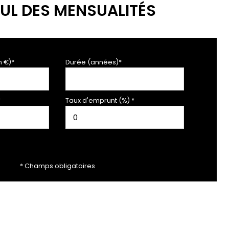
UL DES MENSUALITÉS
n €)*
Durée (années)*
*
Taux d'emprunt (%) *
* Champs obligatoires