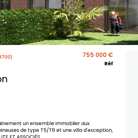
755 000 €
3700)
Réf
on
hainement un ensemble immoblier aux
neuses de type T5/T6 et une villa d'exception,
UTE ET ASSOCIÉS.