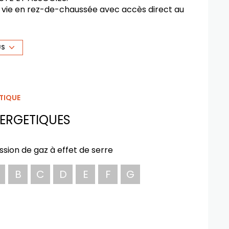
de vie en rez-de-chaussée avec accès direct au
tidien, une cuisine ouverte à aménager,
e salle d'eau et un wc.
US
0m2 avec sa terrasse attenante de 10m2.
atif arboré de 181m2 exposé SUD.
he des commerces et desservi par les
TIQUE
ERGETIQUES
ssion de gaz à effet de serre
B
C
D
E
F
G