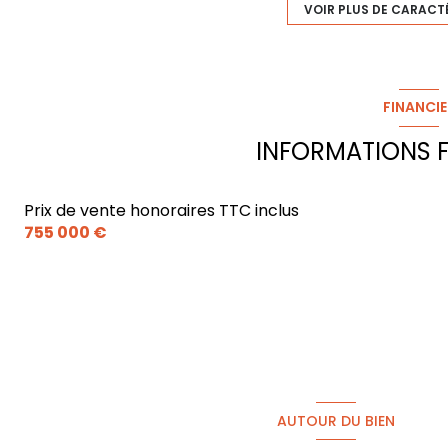
VOIR PLUS DE CARACT
1 garage(s)
3 niveau(x)
FINANCIE
INFORMATIONS F
arboré
Prix de vente honoraires TTC inclus
accès handicapé
755 000 €
AUTOUR DU BIEN