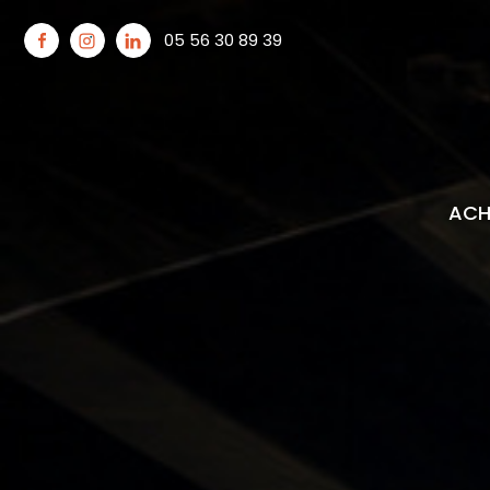
05 56 30 89 39
AP
ACH
MA
IM
TE