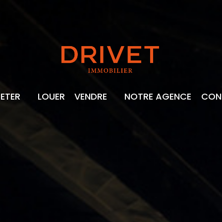
PARTEMENT
ETER
LOUER
VENDRE
NOTRE AGENCE
CON
ISON
ESTIMATION
MEUBLE
BIENS VENDUS
RRAIN