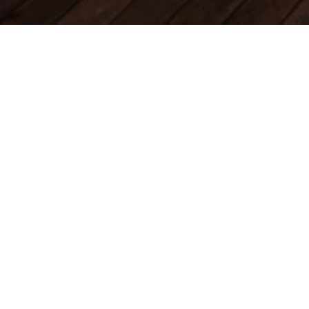
DRIVET 
AC
Depuis 1990,
Drivet Immobil
projets immobiliers au cœu
Née de la rencontre d'exper
agence vous accueille au
26
prestigieux Triangle d'Or, 
Drivet Immobilier, c'est av
associés passionnés, proprié
rénovés afin d'offrir un cadr
confidentiel, propice à des 