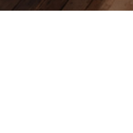
À PROPOS
IMMOBILIER VOUS
COMPAGNE
ier
accompagne ses clients dans tous leurs
r de Bordeaux.
ts de l'immobilier et du bâtiment, notre
 Allées de Tourny
, en plein centre du
face aux emblématiques Allées de Tourny.
ant tout une aventure portée par quatre
taires de leurs locaux, qu'ils ont entièrement
e de travail élégant, chaleureux et
échanges de qualité avec leurs clients.