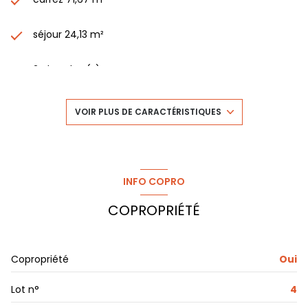
séjour 24,13 m²
2 chambre(s)
1 salle(s) de bain
VOIR PLUS DE CARACTÉRISTIQUES
construit en 1900
exposition Nord-Sud
INFO COPRO
COPROPRIÉTÉ
2 niveau(x)
3ème étage
Copropriété
Oui
3 étage(s)
Lot n°
4