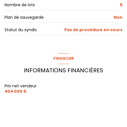
terrasse
Nombre de lots
5
interphone
Plan de sauvegarde
Non
Statut du syndic
Pas de procédure en cours
quartier Pey Berland
FINANCIER
INFORMATIONS FINANCIÈRES
Prix net vendeur
404 000 €