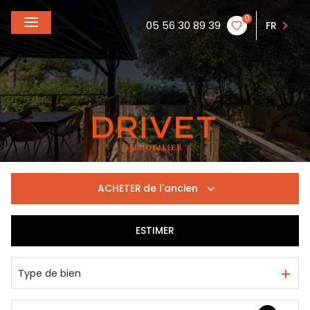
0
05 56 30 89 39
FR
ACHETER
de l'ancien
ESTIMER
De l'ancien
Du neuf
Type de bien
De l'immo pro