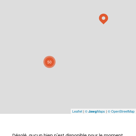
50
Leaflet
|
©
Maps
|
© OpenStreetMap
Jawg
Désolé, aucun bien n'est disponible pour le moment.