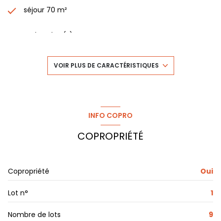
séjour 70 m²
4 chambre(s)
1 salle(s) de bain
VOIR PLUS DE CARACTÉRISTIQUES
1 salle(s) d'eau
construit en 1988
INFO COPRO
COPROPRIÉTÉ
cuisine séparée (équipée)
2 garage(s)
Copropriété
Oui
3 parking(s)
Lot n°
1
exposition Sud-Ouest
Nombre de lots
9