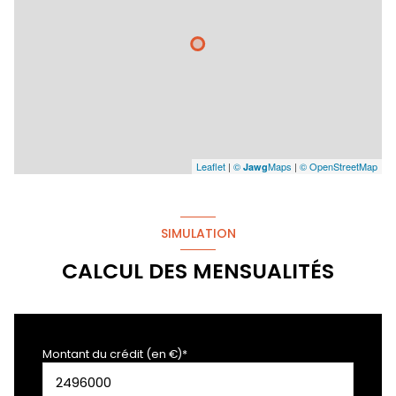
Leaflet
|
©
Maps
|
© OpenStreetMap
Jawg
SIMULATION
CALCUL DES MENSUALITÉS
Montant du crédit (en €)*