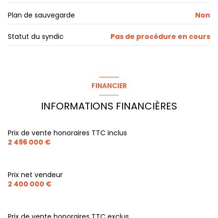
1 niveau(x)
Plan de sauvegarde
Non
Statut du syndic
Pas de procédure en cours
terrasse
arboré
FINANCIER
piscinable
INFORMATIONS FINANCIÈRES
Prix de vente honoraires TTC inclus
2 496 000 €
Prix net vendeur
2 400 000 €
Prix de vente honoraires TTC exclus