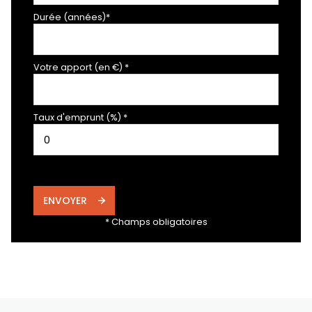
Durée (années)*
Votre apport (en €) *
Taux d'emprunt (%) *
ENVOYER
* Champs obligatoires